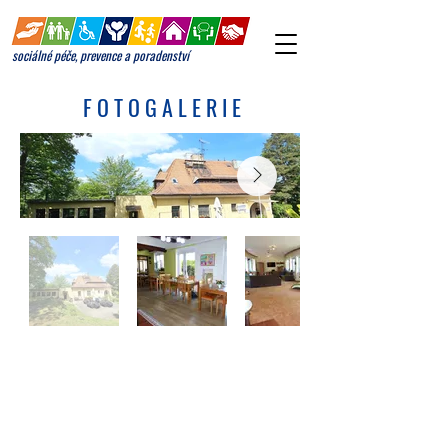
sociálné péče, prevence a poradenství
F O T O G A L E R I E