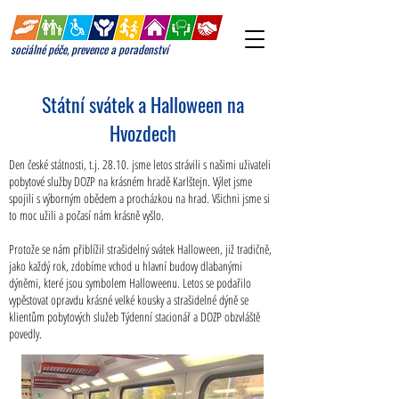
sociálné péče, prevence a poradenství
Státní svátek a Halloween na
Hvozdech
Den české státnosti, t.j. 28.10. jsme letos strávili s našimi uživateli
pobytové služby DOZP na krásném hradě Karlštejn. Výlet jsme
spojili s výborným obědem a procházkou na hrad. Všichni jsme si
to moc užili a počasí nám krásně vyšlo.
Protože se nám přiblížil strašidelný svátek Halloween, již tradičně,
jako každý rok, zdobíme vchod u hlavní budovy dlabanými
dýněmi, které jsou symbolem Halloweenu. Letos se podařilo
vypěstovat opravdu krásné velké kousky a s
trašidelné dýně se
klientům pobytových služeb Týdenní stacionář a DOZP obzvláště
povedly.